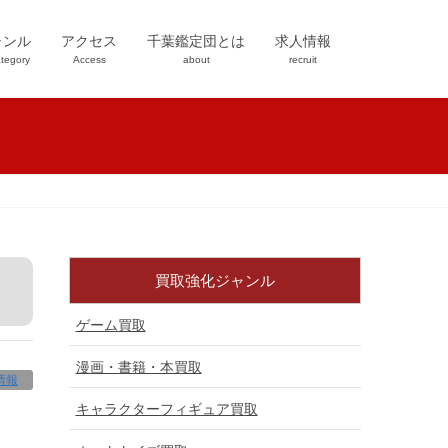
ャンル
アクセス
千葉鑑定団とは
求人情報
tegory
Access
about
recruit
買取強化ジャンル
ゲーム買取
漫画・書籍・本買取
情報
キャラクターフィギュア買取