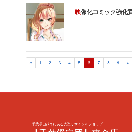
映像化コミック強化
«
1
2
3
4
5
6
7
8
9
»
千葉県山武市にある大型リサイクルショップ