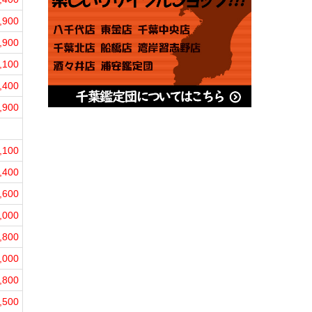
,900
,900
,100
,400
,900
,100
,400
,600
,000
,800
,000
,800
,500