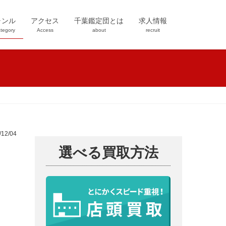
ャンル
アクセス
千葉鑑定団とは
求人情報
tegory
Access
about
recruit
12/04
選べる買取方法