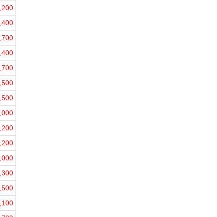
,200
,400
,700
,400
,700
,500
,500
,000
,200
,200
,000
,300
,500
,100