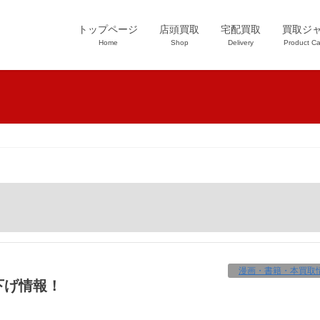
トップページ
店頭買取
宅配買取
買取ジ
Home
Shop
Delivery
Product Ca
漫画・書籍・本買取
下げ情報！