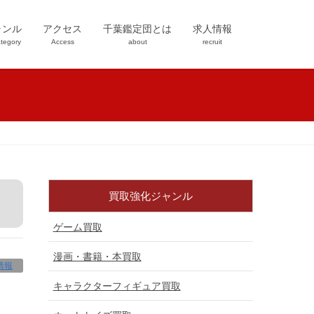
ャンル
アクセス
千葉鑑定団とは
求人情報
tegory
Access
about
recruit
買取強化ジャンル
ゲーム買取
漫画・書籍・本買取
情報
キャラクターフィギュア買取