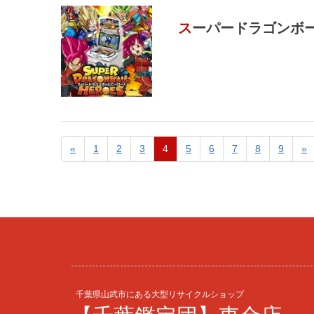
スーパードラゴンボ
«
1
2
3
4
5
6
7
8
9
»
千葉県山武市にある大型リサイクルショップ