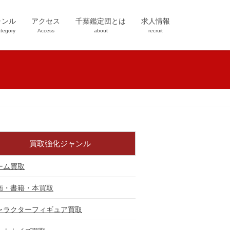
ャンル
アクセス
千葉鑑定団とは
求人情報
tegory
Access
about
recruit
買取強化ジャンル
ーム買取
画・書籍・本買取
ャラクターフィギュア買取