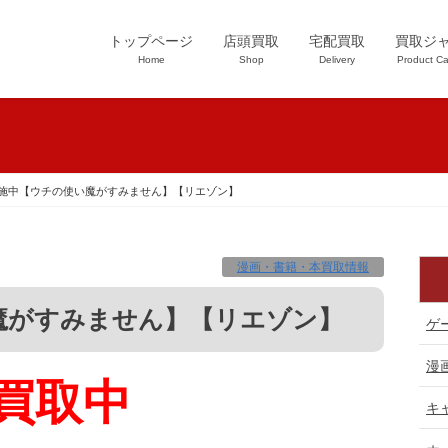
トップページ
店頭買取
宅配買取
買取ジ
Home
Shop
Delivery
Product Ca
施中【ウチの使い魔がすみません】【リエゾン】
漫画・書籍・本買取情報
魔がすみません】【リエゾン】
ゲ
漫
買取中
キ