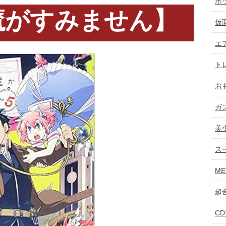
ホ
魔がすみません】
仮
エ
ト
お
ガ
美
ス
ME
超
C