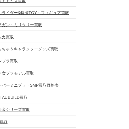
ットトイズ買取
面ライダー&特撮TOY・フィギュア買取
アガン・ミリタリー買取
レカ買取
もちゃ＆キャラクターグッズ買取
ンプラ買取
少女プラモデル買取
ーパーミニプラ・SMP買取価格表
TAL BUILD買取
合金シリーズ買取
D買取