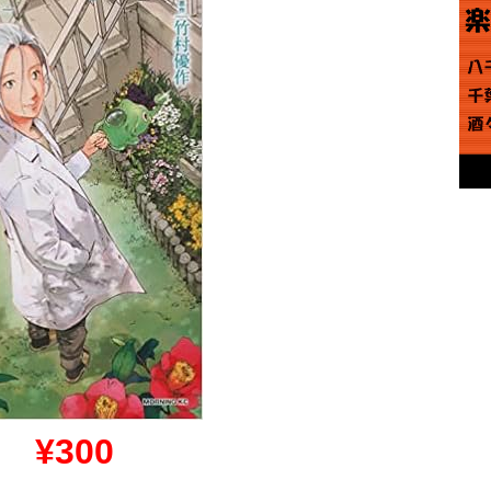
～
¥300