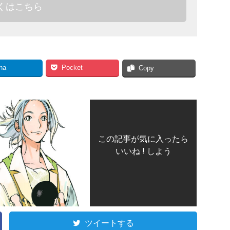
くはこちら
na
Pocket
Copy
この記事が気に入ったら
いいね ! しよう
ツイートする