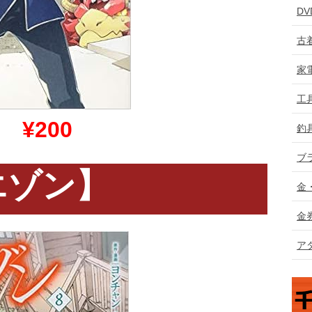
D
古
家
工
～
¥200
釣
ブ
エゾン】
金
金
ア