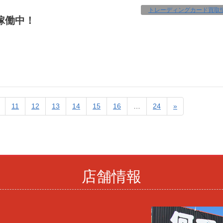
トレーディングカード買取
機稼働中！
11
12
13
14
15
16
…
24
»
店舗情報