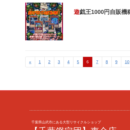
遊戯王1000円自販
«
1
2
3
4
5
6
7
8
9
10
千葉県山武市にある大型リサイクルショップ