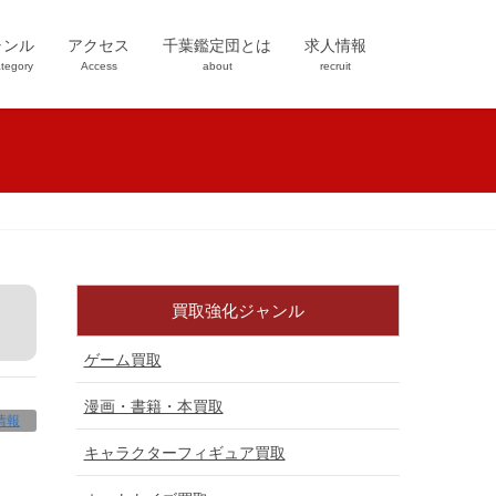
ャンル
アクセス
千葉鑑定団とは
求人情報
tegory
Access
about
recruit
買取強化ジャンル
ゲーム買取
漫画・書籍・本買取
情報
キャラクターフィギュア買取