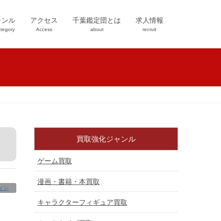
ャンル
アクセス
千葉鑑定団とは
求人情報
tegory
Access
about
recruit
買取強化ジャンル
ゲーム買取
漫画・書籍・本買取
ョン
キャラクターフィギュア買取