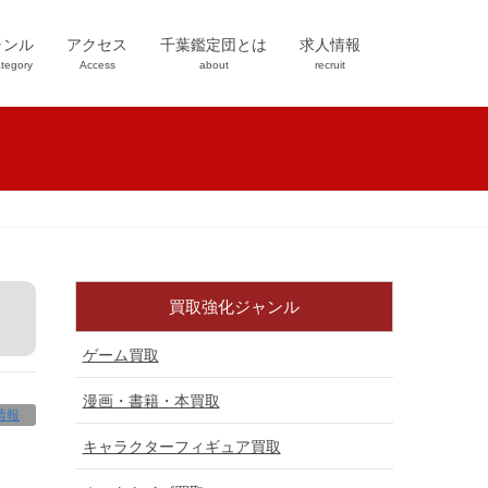
ャンル
アクセス
千葉鑑定団とは
求人情報
tegory
Access
about
recruit
買取強化ジャンル
ゲーム買取
漫画・書籍・本買取
情報
キャラクターフィギュア買取