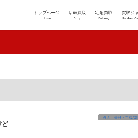
トップページ
店頭買取
宅配買取
買取ジ
Home
Shop
Delivery
Product Ca
漫画・書籍・本買取
けど