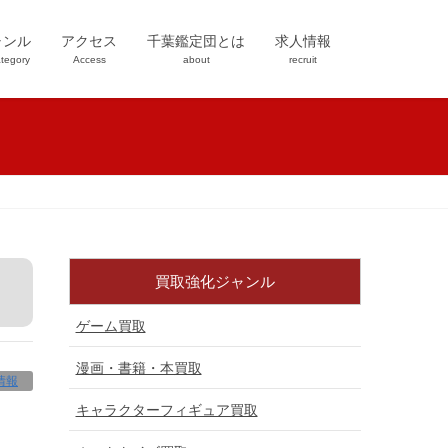
ャンル
アクセス
千葉鑑定団とは
求人情報
tegory
Access
about
recruit
買取強化ジャンル
ゲーム買取
漫画・書籍・本買取
情報
キャラクターフィギュア買取