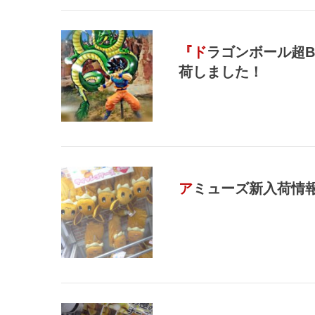
『ドラゴンボール超BLOOD OF SAIYANS special2』 入
荷しました！
アミューズ新入荷情