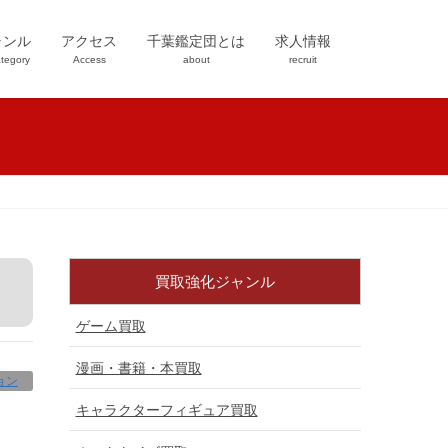
ャンル
アクセス
千葉鑑定団とは
求人情報
tegory
Access
about
recruit
買取強化ジャンル
ゲーム買取
漫画・書籍・本買取
ョン
キャラクターフィギュア買取