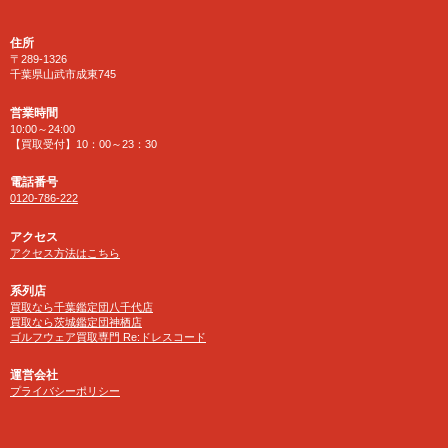
住所
〒289-1326
千葉県山武市成東745
営業時間
10:00～24:00
【買取受付】10：00～23：30
電話番号
0120-786-222
アクセス
アクセス方法はこちら
系列店
買取なら千葉鑑定団八千代店
買取なら茨城鑑定団神栖店
ゴルフウェア買取専門 Re:ドレスコード
運営会社
プライバシーポリシー