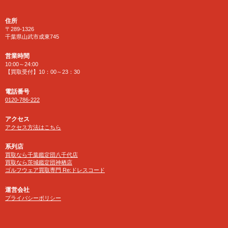
住所
〒289-1326
千葉県山武市成東745
営業時間
10:00～24:00
【買取受付】10：00～23：30
電話番号
0120-786-222
アクセス
アクセス方法はこちら
系列店
買取なら千葉鑑定団八千代店
買取なら茨城鑑定団神栖店
ゴルフウェア買取専門 Re:ドレスコード
運営会社
プライバシーポリシー