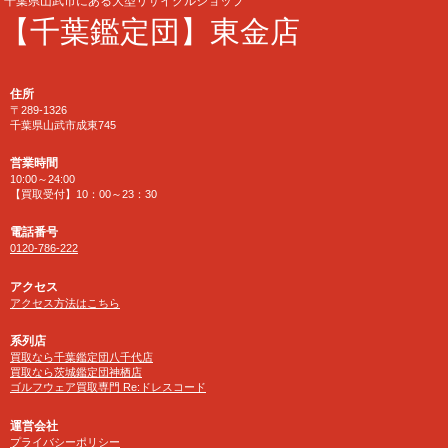
千葉県山武市にある大型リサイクルショップ
【千葉鑑定団】東金店
住所
〒289-1326
千葉県山武市成東745
営業時間
10:00～24:00
【買取受付】10：00～23：30
電話番号
0120-786-222
アクセス
アクセス方法はこちら
系列店
買取なら千葉鑑定団八千代店
買取なら茨城鑑定団神栖店
ゴルフウェア買取専門 Re:ドレスコード
運営会社
プライバシーポリシー