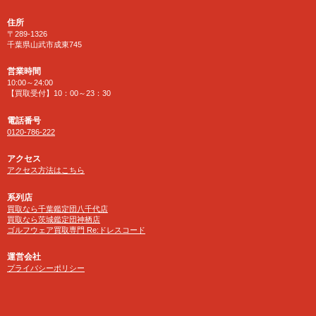
住所
〒289-1326
千葉県山武市成東745
営業時間
10:00～24:00
【買取受付】10：00～23：30
電話番号
0120-786-222
アクセス
アクセス方法はこちら
系列店
買取なら千葉鑑定団八千代店
買取なら茨城鑑定団神栖店
ゴルフウェア買取専門 Re:ドレスコード
運営会社
プライバシーポリシー