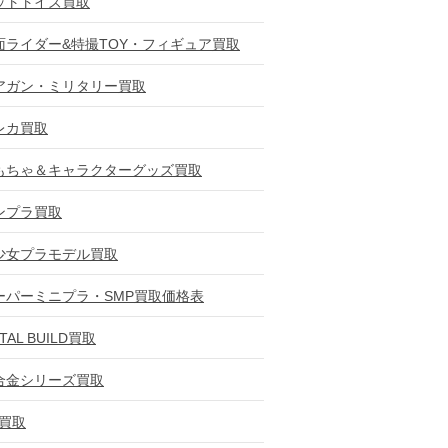
ットトイズ買取
面ライダー&特撮TOY・フィギュア買取
アガン・ミリタリー買取
レカ買取
もちゃ＆キャラクターグッズ買取
ンプラ買取
少女プラモデル買取
ーパーミニプラ・SMP買取価格表
TAL BUILD買取
合金シリーズ買取
D買取