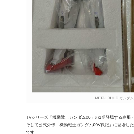
METAL BUILD ガン
TVシリーズ「機動戦士ガンダム00」の1期登場する刹那
そして公式外伝「機動戦士ガンダム00V戦記」に登場した
です