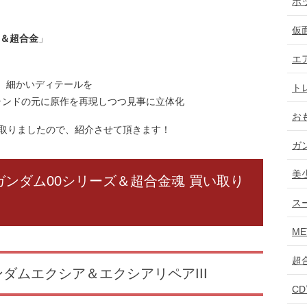
ホ
仮
LD＆超合金
」
エ
と、細かいディテールを
ト
ランドの元に原作を再現しつつ見事に立体化
お
取りましたので、紹介させて頂きます！
ガ
美
戦士ガンダム00シリーズ＆超合金魂 買い取り
ス
ME
超
 ガンダムエクシア＆エクシアリペアIII
C