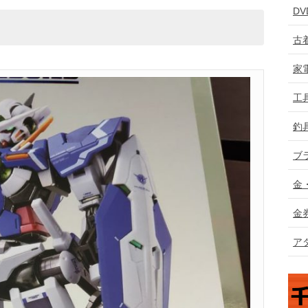
D
古
家
工
釣
ブ
金
金
ア