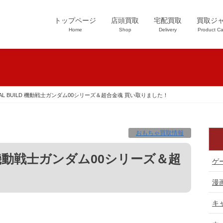
トップページ
店頭買取
宅配買取
買取ジ
Home
Shop
Delivery
Product Ca
AL BUILD 機動戦士ガンダム00シリーズ＆超合金魂 買い取りました！
おもちゃ買取情報
ゲ
漫
キ