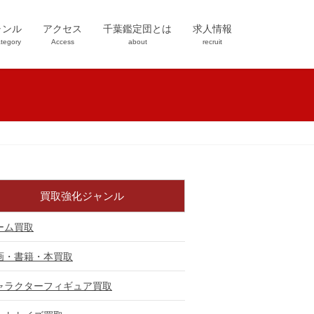
ャンル
アクセス
千葉鑑定団とは
求人情報
tegory
Access
about
recruit
買取強化ジャンル
ーム買取
画・書籍・本買取
ャラクターフィギュア買取