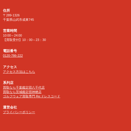
住所
〒289-1326
千葉県山武市成東745
営業時間
10:00～24:00
【買取受付】10：00～23：30
電話番号
0120-786-222
アクセス
アクセス方法はこちら
系列店
買取なら千葉鑑定団八千代店
買取なら茨城鑑定団神栖店
ゴルフウェア買取専門 Re:ドレスコード
運営会社
プライバシーポリシー