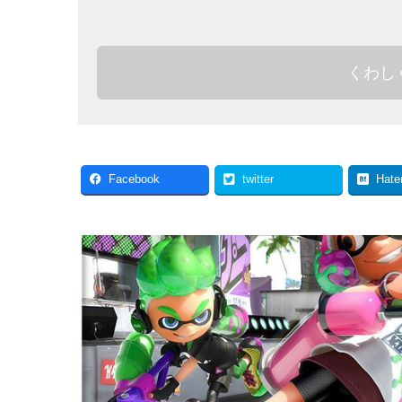
くわし
Facebook
twitter
Hate