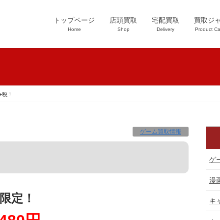
トップページ
店頭買取
宅配買取
買取ジ
Home
Shop
Delivery
Product Ca
円+税！
ゲーム買取情報
ゲ
漫
限定！
キ