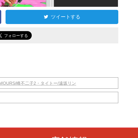
ツイートする
LAMOURS/峰不二子2・タイトー/遠坂リン