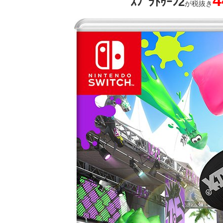
4
ｽﾌﾟﾗﾄｩｰﾝ2
が税抜き