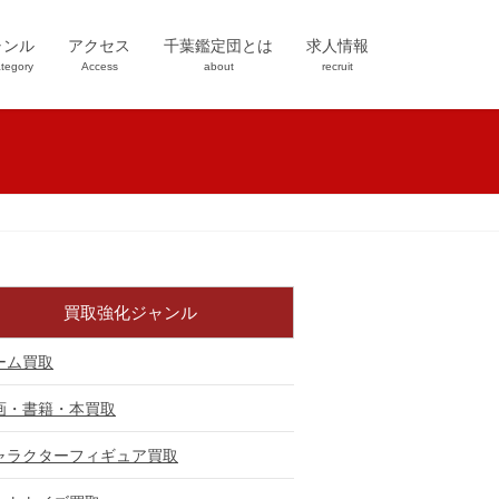
ャンル
アクセス
千葉鑑定団とは
求人情報
tegory
Access
about
recruit
買取強化ジャンル
ーム買取
画・書籍・本買取
ャラクターフィギュア買取