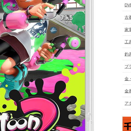
D
古
家
工
釣
ブ
金
金
ア