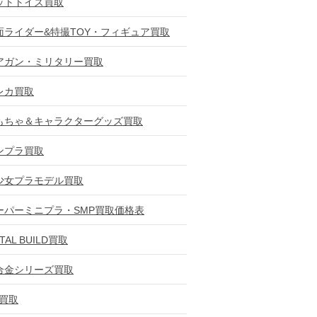
ットトイズ買取
面ライダー&特撮TOY・フィギュア買取
アガン・ミリタリー買取
レカ買取
もちゃ＆キャラクターグッズ買取
ンプラ買取
少女プラモデル買取
ーパーミニプラ・SMP買取価格表
TAL BUILD買取
合金シリーズ買取
D買取