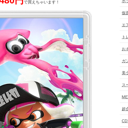
480円
ホ
で買えちゃいます！
仮
エ
ト
お
ガ
美
ス
ME
超
C