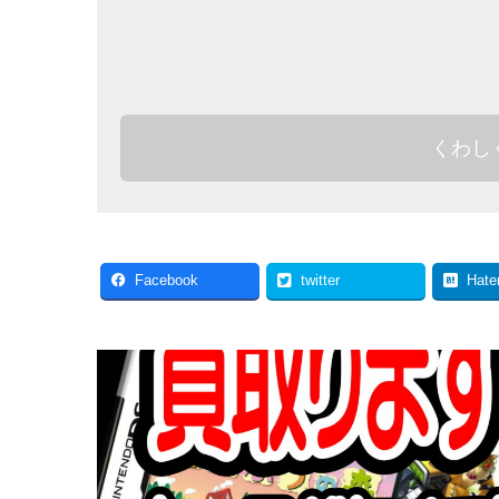
くわし
Facebook
twitter
Hate