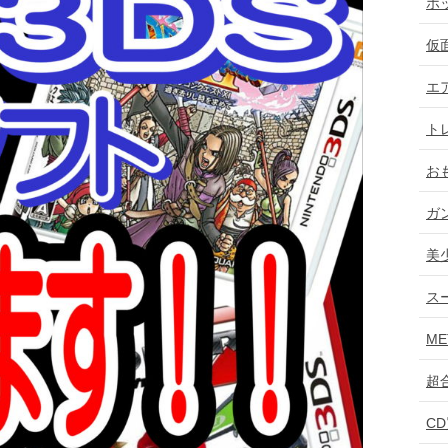
ホ
仮
エ
ト
お
ガ
美
ス
ME
超
C