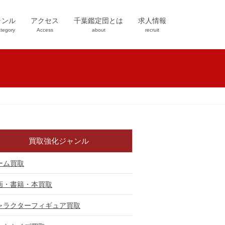
ャンル
アクセス
千葉鑑定団とは
求人情報
tegory
Access
about
recruit
買取強化ジャンル
ーム買取
画・書籍・本買取
ャラクターフィギュア買取