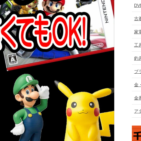
D
古
家
工
釣
ブ
金
金
ア