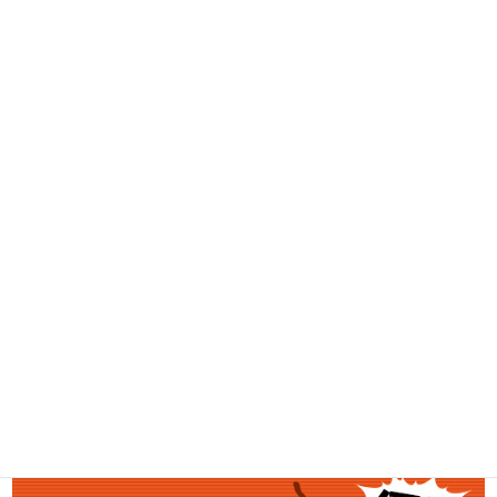
CD買取
DVD・BD買取
古着買取
家電・スマホ買取
工具買取
釣具買取
ブランド買取
金・プラチナ買取価格
金券買取
アダルト買取