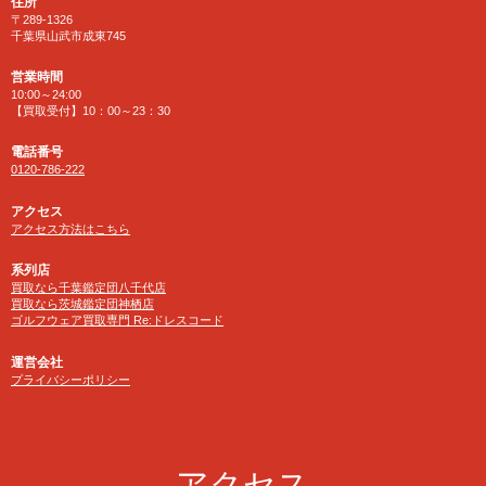
住所
〒289-1326
千葉県山武市成東745
営業時間
10:00～24:00
【買取受付】10：00～23：30
電話番号
0120-786-222
アクセス
アクセス方法はこちら
系列店
買取なら千葉鑑定団八千代店
買取なら茨城鑑定団神栖店
ゴルフウェア買取専門 Re:ドレスコード
運営会社
プライバシーポリシー
アクセス