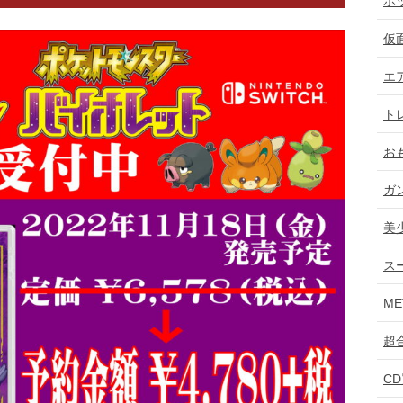
ホ
仮
エ
ト
お
ガ
美
ス
ME
超
C