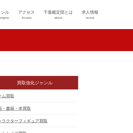
ャンル
アクセス
千葉鑑定団とは
求人情報
tegory
Access
about
recruit
買取強化ジャンル
ーム買取
画・書籍・本買取
ャラクターフィギュア買取