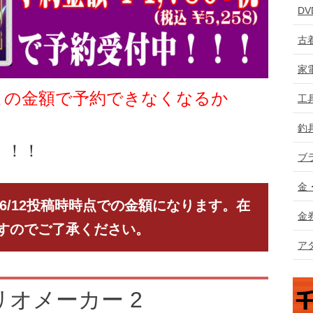
D
古
家
この金額で予約できなくなるか
工
釣
！！！
ブ
金
6
/12
投稿時時点での金額になります。在
金
すのでご了承ください。
ア
オメーカー 2