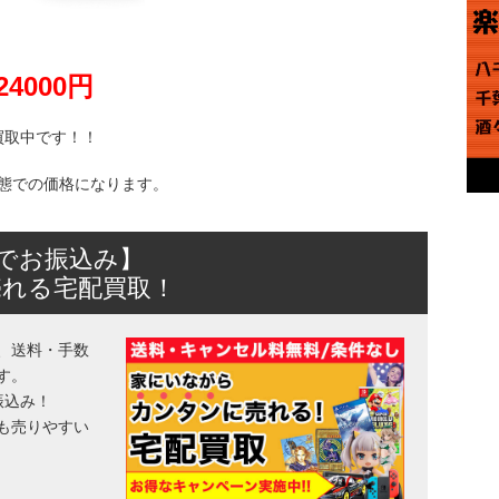
24000円
買取中です！！
態での価格になります。
日でお振込み】
売れる宅配買取！
、送料・手数
す。
振込み！
も売りやすい