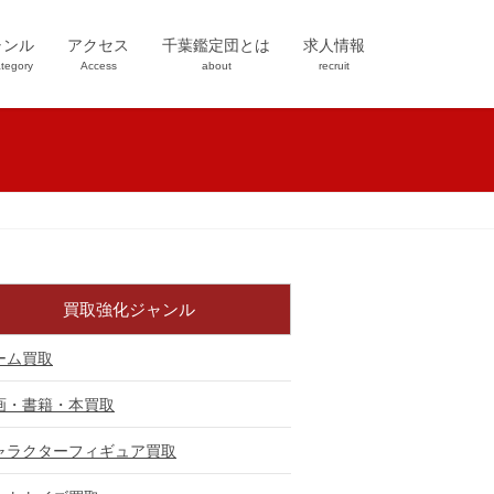
ャンル
アクセス
千葉鑑定団とは
求人情報
tegory
Access
about
recruit
買取強化ジャンル
ーム買取
画・書籍・本買取
ャラクターフィギュア買取