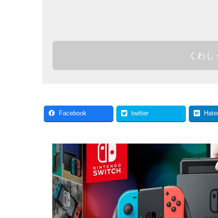
くわし
Facebook
twitter
Hate