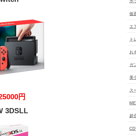
ホ
仮
エ
ト
お
ガ
美
ス
25000円
ME
 3DSLL
超
C