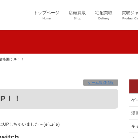
トップページ
店頭買取
宅配買取
買取ジ
Home
Shop
Delivery
Product Ca
価格更にUP！！
ゲーム買取情報
P！！
ゲ
漫
ゲーム機本体の買取価格更にUPしちゃいました～(๑´ڡ`๑)
キ
witch