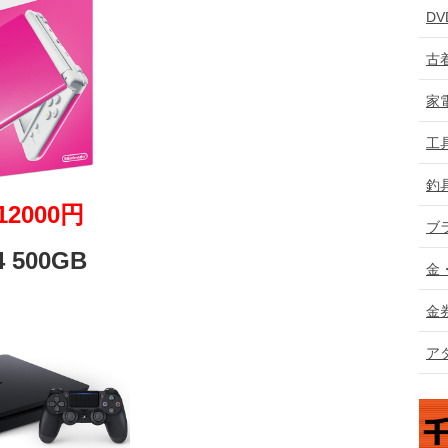
D
古
家
工
釣
12000円
ブ
 500GB
金
金
ア