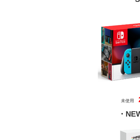
未使用
・NEW