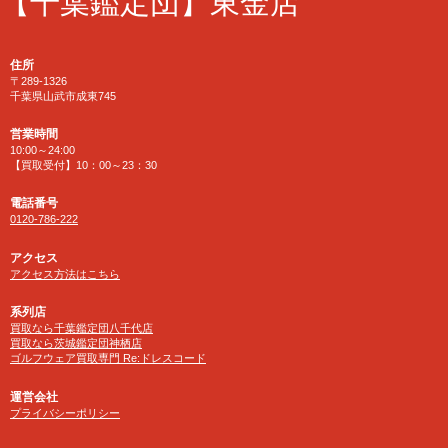
【千葉鑑定団】東金店
住所
〒289-1326
千葉県山武市成東745
営業時間
10:00～24:00
【買取受付】10：00～23：30
電話番号
0120-786-222
アクセス
アクセス方法はこちら
系列店
買取なら千葉鑑定団八千代店
買取なら茨城鑑定団神栖店
ゴルフウェア買取専門 Re:ドレスコード
運営会社
プライバシーポリシー