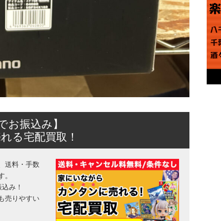
日でお振込み】
売れる宅配買取！
、送料・手数
す。
振込み！
も売りやすい