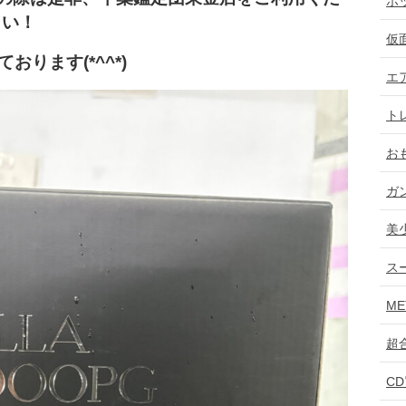
ホ
さい！
仮
おります(*^^*)
エ
ト
お
ガ
美
ス
ME
超
C