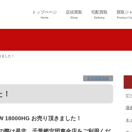
トップページ
店頭買取
宅配買取
買取ジ
Home
Shop
Delivery
Product Ca
頂きました！
釣具買取情報
た！
ゲ
漫
 /SW 18000HG お売り頂きました！
キ
の際は是非、千葉鑑定団東金店をご利用くだ