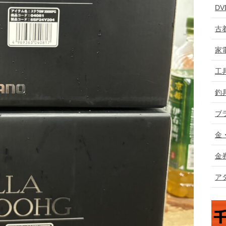
D
古
家
工
釣
ブ
金
金
ア