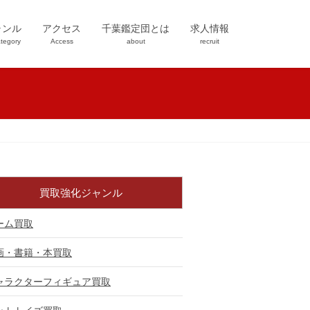
ャンル
アクセス
千葉鑑定団とは
求人情報
tegory
Access
about
recruit
買取強化ジャンル
ーム買取
画・書籍・本買取
ャラクターフィギュア買取