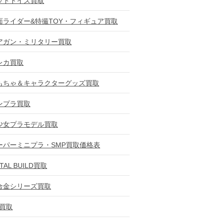
ットトイズ買取
面ライダー&特撮TOY・フィギュア買取
アガン・ミリタリー買取
レカ買取
もちゃ＆キャラクターグッズ買取
ンプラ買取
少女プラモデル買取
ーパーミニプラ・SMP買取価格表
TAL BUILD買取
合金シリーズ買取
D買取