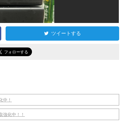
ツイートする
化中！
取強化中！！