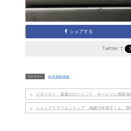
シェアする
Twitter で
カテゴリー
釣具買取情報
メダリスト 薬屋のひとりごと モーレツに買取強
シャングリラフロンティア 地縛少年花子くん 買