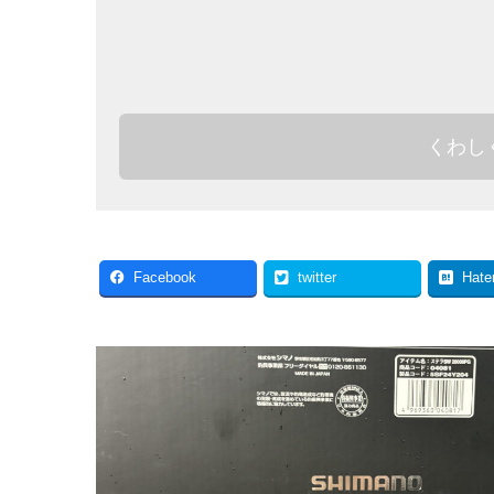
くわし
Facebook
twitter
Hate