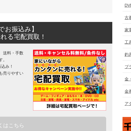
D
古
日でお振込み】
家
売れる宅配買取！
工
、送料・手数
釣
す。
振込み！
ブ
も売りやすい
金
金
ア
くはこちら