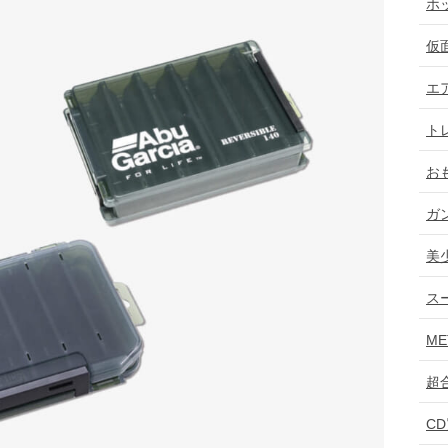
ホ
仮
エ
ト
お
ガ
美
ス
ME
超
C