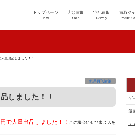
トップページ
店頭買取
宅配買取
買取ジ
Home
Shop
Delivery
Product Ca
円で大量出品しました！！
釣具買取情報
出品しました！！
ゲ
漫
0円で大量出品しました！！
この機会にぜひ東金店を
キ