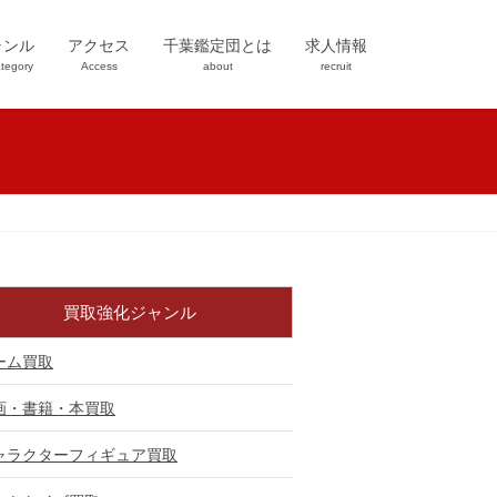
ャンル
アクセス
千葉鑑定団とは
求人情報
tegory
Access
about
recruit
買取強化ジャンル
ーム買取
画・書籍・本買取
ャラクターフィギュア買取