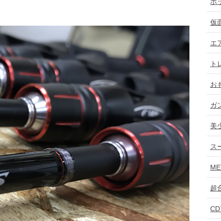
ホ
仮
エ
ト
お
ガ
美
ス
ME
超
C