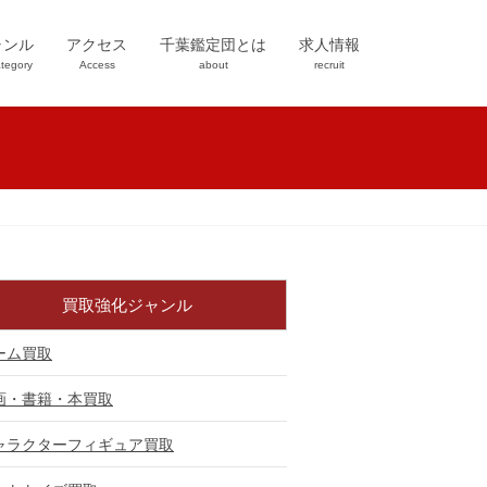
ャンル
アクセス
千葉鑑定団とは
求人情報
tegory
Access
about
recruit
買取強化ジャンル
ーム買取
画・書籍・本買取
ャラクターフィギュア買取