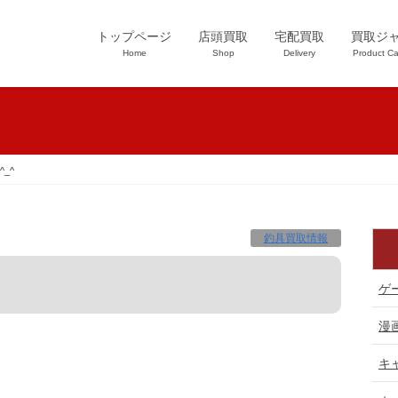
トップページ
店頭買取
宅配買取
買取ジ
Home
Shop
Delivery
Product Ca
_^
釣具買取情報
ゲ
漫
キ