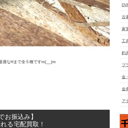
D
古
家
工
釣
適なHまで全５種ですm(__)m
ブ
金
金
ア
日でお振込み】
売れる宅配買取！