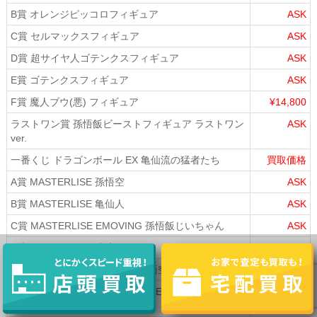
B賞 オレンジピッコロフィギュア
ASK
C賞 セルマックスフィギュア
ASK
D賞 超サイヤ人ゴテンクスフィギュア
ASK
E賞 ゴテンクスフィギュア
ASK
F賞 魔人ブウ(悪) フィギュア
¥14,800
ラストワン賞 孫悟飯ビーストフィギュア ラストワン
ASK
ver.
一番くじ ドラゴンボール EX 亀仙流の猛者たち
買取価格
A賞 MASTERLISE 孫悟空
ASK
B賞 MASTERLISE 亀仙人
ASK
C賞 MASTERLISE EMOVING 孫悟飯じいちゃん
ASK
D賞 MASTERLISE 牛魔王
¥9,400
ラストワン賞 MASTERLISE 孫悟空ラストワンVer.
¥9,600
一番くじ ドラゴンボール BATTLE ON PLANET
NAMEK