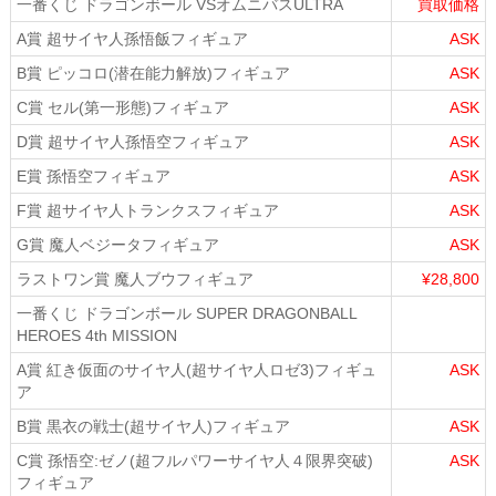
一番くじ ドラゴンボール VSオムニバスULTRA
買取価格
A賞 超サイヤ人孫悟飯フィギュア
ASK
B賞 ピッコロ(潜在能力解放)フィギュア
ASK
C賞 セル(第一形態)フィギュア
ASK
D賞 超サイヤ人孫悟空フィギュア
ASK
E賞 孫悟空フィギュア
ASK
F賞 超サイヤ人トランクスフィギュア
ASK
G賞 魔人ベジータフィギュア
ASK
ラストワン賞 魔人ブウフィギュア
¥28,800
一番くじ ドラゴンボール SUPER DRAGONBALL
HEROES 4th MISSION
A賞 紅き仮面のサイヤ人(超サイヤ人ロゼ3)フィギュ
ASK
ア
B賞 黒衣の戦士(超サイヤ人)フィギュア
ASK
C賞 孫悟空:ゼノ(超フルパワーサイヤ人４限界突破)
ASK
フィギュア