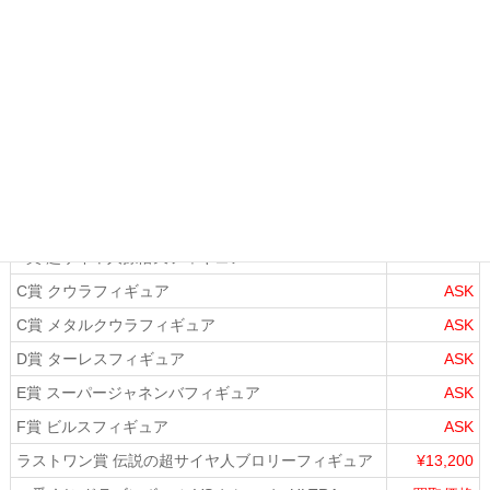
C賞 MASTERLISE 人造人間18号
¥12,800
D賞 MASTERLISE 人造人間19号
¥22,500
E賞 MASTERLISE 人造人間20号
¥19,400
ラストワン賞 MASTERLISE 人造人間16号 ラストワ
ASK
ンVer.
一番くじ ドラゴンボール HISTORY OF THE FILM
買取価格
A賞 超サイヤ人孫悟飯フィギュア
ASK
B賞 超サイヤ人孫悟天フィギュア
ASK
C賞 クウラフィギュア
ASK
C賞 メタルクウラフィギュア
ASK
D賞 ターレスフィギュア
ASK
E賞 スーパージャネンバフィギュア
ASK
F賞 ビルスフィギュア
ASK
ラストワン賞 伝説の超サイヤ人ブロリーフィギュア
¥13,200