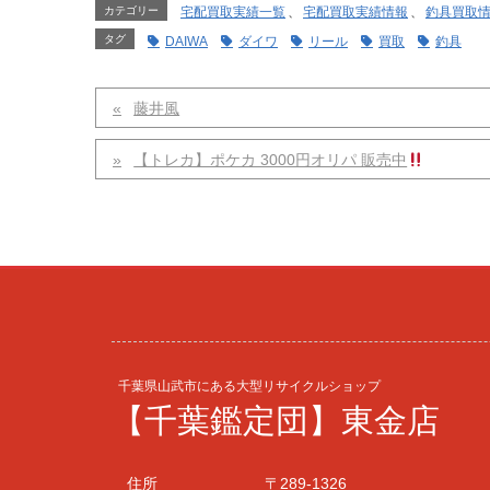
カテゴリー
宅配買取実績一覧
、
宅配買取実績情報
、
釣具買取
タグ
DAIWA
ダイワ
リール
買取
釣具
藤井風
【トレカ】ポケカ 3000円オリパ 販売中
千葉県山武市にある大型リサイクルショップ
【千葉鑑定団】東金店
住所
〒289-1326