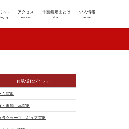
ャンル
アクセス
千葉鑑定団とは
求人情報
tegory
Access
about
recruit
買取強化ジャンル
ーム買取
画・書籍・本買取
ャラクターフィギュア買取