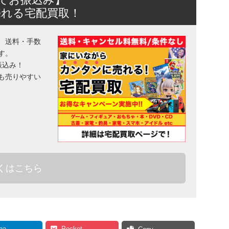
売れる宅配買取！
、送料・手数
す。
振込み！
も売りやすい
くはこちら