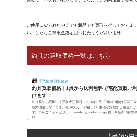
ご使用になられた中古でも新品でも買取を行っておりま
いましたら是非東金鑑定団へお売りくださいませ！
釣具の買取価格一覧はこちら
千葉鑑定団東金店
釣具買取価格｜1点から送料無料で宅配買取ご
けます！
釣り具強化買取中！買取表更新日：2026年8月8日掲載価格は更新日
最大価格になります。在庫状況、相場により価格が変動する場合がご
す。予めご了承ください。Tweets by toukanturigu 釣り具最新情報
覧
【最短3