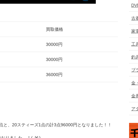
D
古
買取価格
家
工
30000円
釣
30000円
ブ
36000円
金
金
ア
と、20スティーズ1点の計3点96000円となりました！！
ました…！( ;∀;)