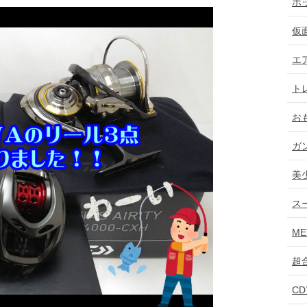
ホ
仮
エ
ト
お
ガ
美
ス
ME
超
C