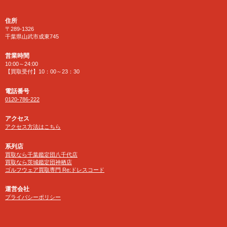
住所
〒289-1326
千葉県山武市成東745
営業時間
10:00～24:00
【買取受付】10：00～23：30
電話番号
0120-786-222
アクセス
アクセス方法はこちら
系列店
買取なら千葉鑑定団八千代店
買取なら茨城鑑定団神栖店
ゴルフウェア買取専門 Re:ドレスコード
運営会社
プライバシーポリシー