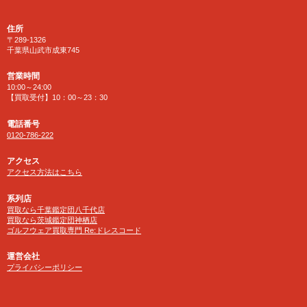
住所
〒289-1326
千葉県山武市成東745
営業時間
10:00～24:00
【買取受付】10：00～23：30
電話番号
0120-786-222
アクセス
アクセス方法はこちら
系列店
買取なら千葉鑑定団八千代店
買取なら茨城鑑定団神栖店
ゴルフウェア買取専門 Re:ドレスコード
運営会社
プライバシーポリシー