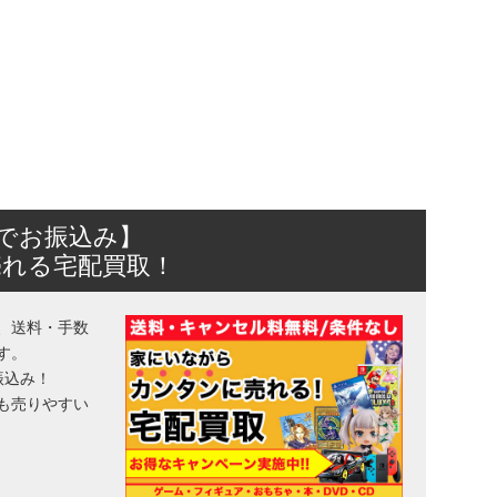
日でお振込み】
売れる宅配買取！
、送料・手数
す。
振込み！
も売りやすい