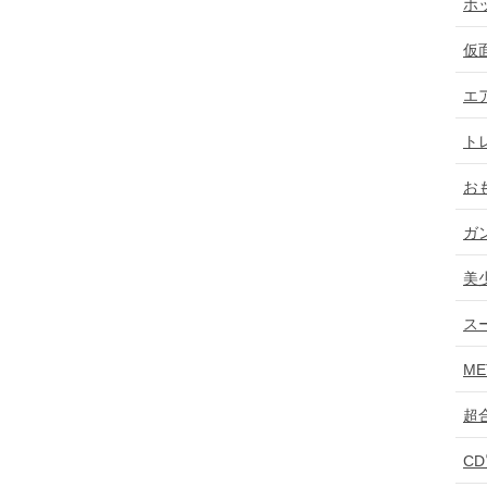
ホ
仮
エ
ト
お
ガ
美
ス
ME
超
C