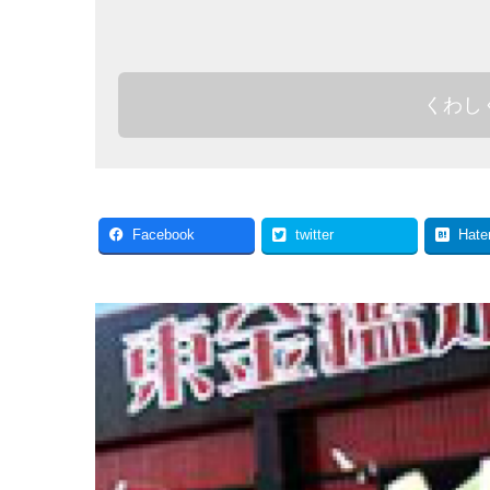
くわし
Facebook
twitter
Hate