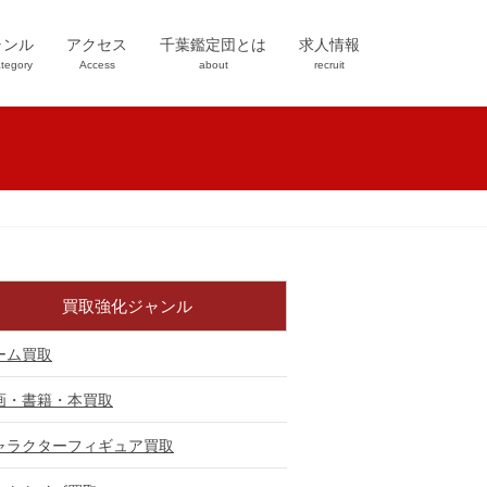
ャンル
アクセス
千葉鑑定団とは
求人情報
tegory
Access
about
recruit
買取強化ジャンル
ーム買取
画・書籍・本買取
ャラクターフィギュア買取