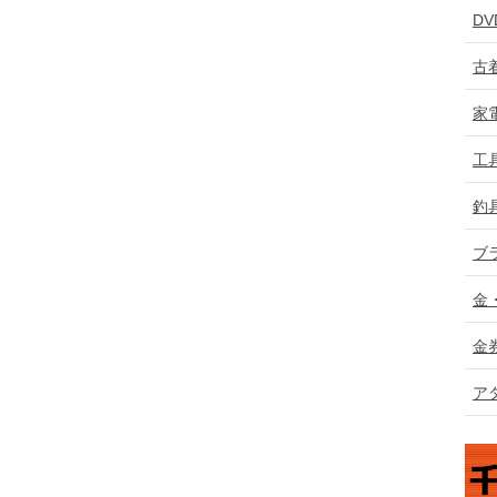
D
古
家
工
釣
ブ
金
金
ア