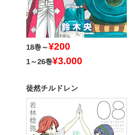
¥200
18巻～
¥3.000
1～26巻
徒然チルドレン