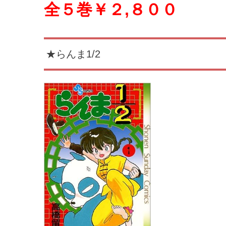
全５巻￥２,８００
★らんま1/2