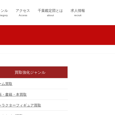
ャンル
アクセス
千葉鑑定団とは
求人情報
tegory
Access
about
recruit
買取強化ジャンル
ーム買取
画・書籍・本買取
ャラクターフィギュア買取