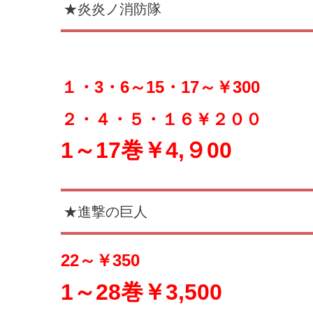
★炎炎ノ消防隊
１・3・6～15・17～￥3
00
２・４・５・１６￥２００
1～17巻￥4,９00
★進撃の巨人
22～￥3
50
1～28巻￥3,500