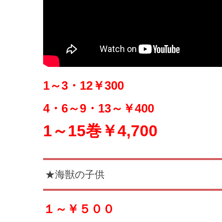
1～3・12￥3
00
4・6～9・13～￥400
1～15巻￥4,700
★海獣の子供
１～￥５００