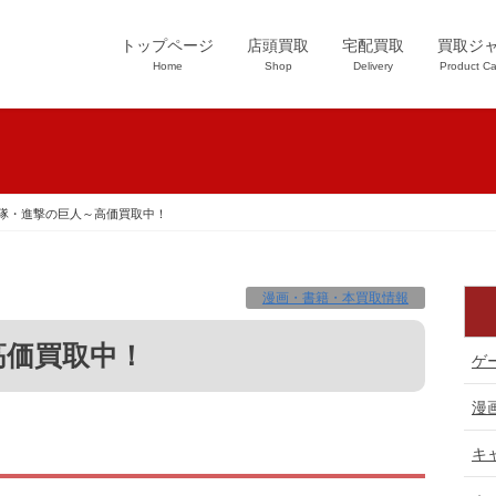
トップページ
店頭買取
宅配買取
買取ジ
Home
Shop
Delivery
Product Ca
隊・進撃の巨人～高価買取中！
漫画・書籍・本買取情報
高価買取中！
ゲ
漫
キ