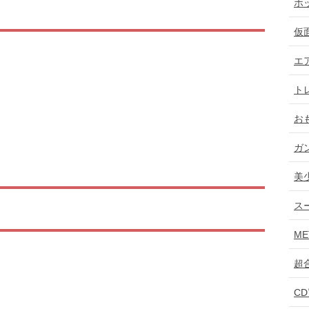
ホ
仮
エ
ト
お
ガ
美
ス
ME
超
C