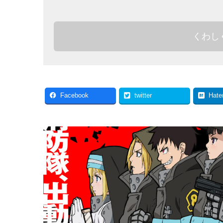
くわし
Facebook
twitter
Hate