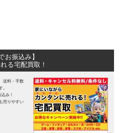
日でお振込み】
売れる宅配買取！
、送料・手数
す。
振込み！
も売りやすい