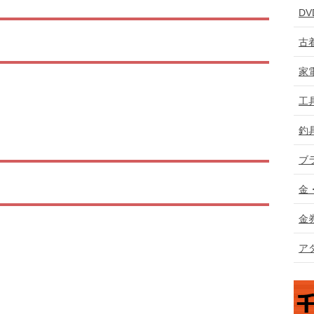
D
古
家
工
釣
ブ
金
金
ア