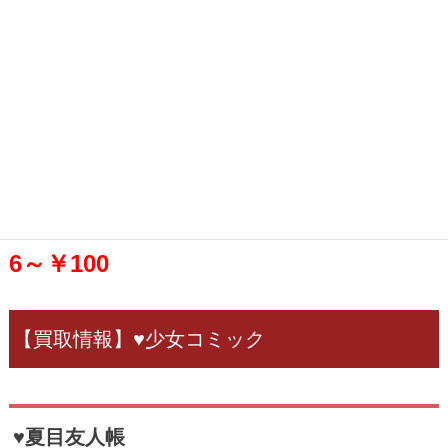
3～￥250
6～￥300
1～9巻￥2,000
♠男子高校生の日常
6～￥100
【買取情報】♥少女コミック
♥夏目友人帳