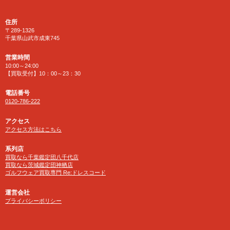
住所
〒289-1326
千葉県山武市成東745
営業時間
10:00～24:00
【買取受付】10：00～23：30
電話番号
0120-786-222
アクセス
アクセス方法はこちら
系列店
買取なら千葉鑑定団八千代店
買取なら茨城鑑定団神栖店
ゴルフウェア買取専門 Re:ドレスコード
運営会社
プライバシーポリシー