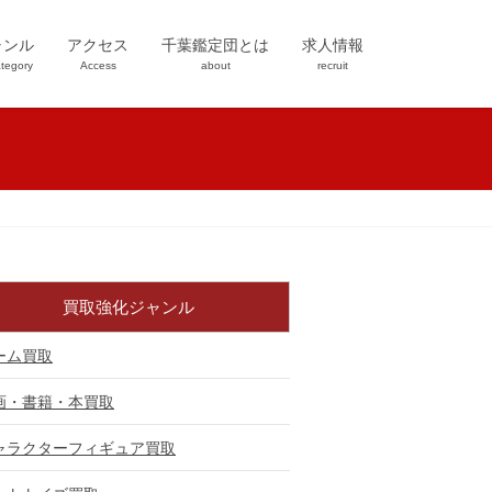
ャンル
アクセス
千葉鑑定団とは
求人情報
tegory
Access
about
recruit
買取強化ジャンル
ーム買取
画・書籍・本買取
ャラクターフィギュア買取