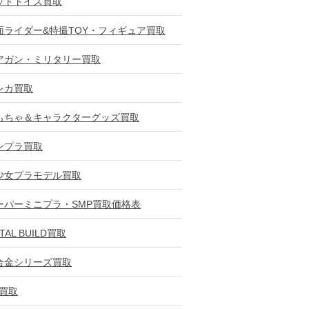
ットトイズ買取
面ライダー&特撮TOY・フィギュア買取
アガン・ミリタリー買取
レカ買取
もちゃ＆キャラクターグッズ買取
ンプラ買取
少女プラモデル買取
ーパーミニプラ・SMP買取価格表
TAL BUILD買取
合金シリーズ買取
D買取