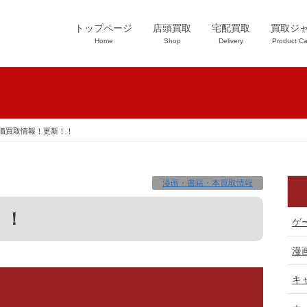
トップページ
店頭買取
宅配買取
買取ジ
Home
Shop
Delivery
Product Ca
価買取情報！更新！！
漫画・書籍・本買取情報
！！
ゲ
漫
キ