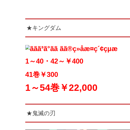
★キングダム
1～40・42～￥4
00
41巻￥300
1～54巻￥22,000
★鬼滅の刃