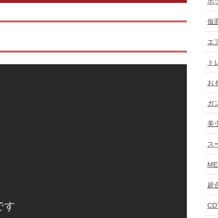
ホ
仮
エ
ト
お
ガ
美
ス
ME
超
C