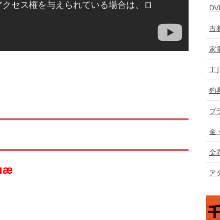
D
古
家
工
釣
ブ
金
金
ア