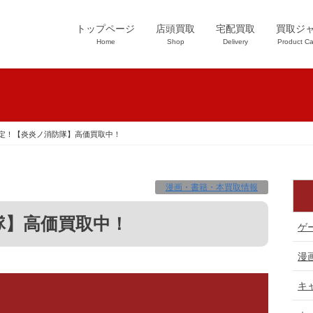
トップページ
店頭買取
宅配買取
買取ジ
Home
Shop
Delivery
Product Ca
定！【炎炎ノ消防隊】高価買取中！
漫画・書籍・本買取情報
隊】高価買取中！
ゲ
漫
キ