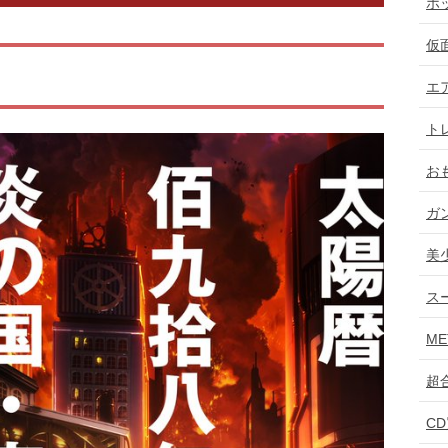
ホ
仮
エ
ト
お
ガ
美
ス
ME
超
C