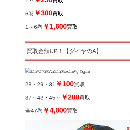
1～
買取
￥300
6巻
買取
￥1,600
1～6巻
買取
買取金額UP！【ダイヤのA】
￥100
28・29・31
買取
￥200
37～43・45～
買取
￥4,000
全47巻
買取