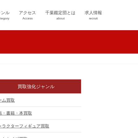
ャンル
アクセス
千葉鑑定団とは
求人情報
tegory
Access
about
recruit
買取強化ジャンル
ーム買取
画・書籍・本買取
ャラクターフィギュア買取