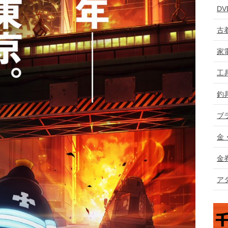
D
古
家
工
釣
ブ
金
金
ア