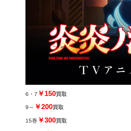
￥150
6・7
買取
￥200
9～
買取
￥300
15巻
買取