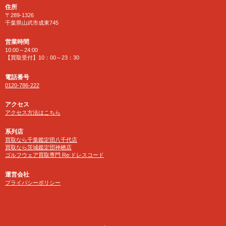
住所
〒289-1326
千葉県山武市成東745
営業時間
10:00～24:00
【買取受付】10：00～23：30
電話番号
0120-786-222
アクセス
アクセス方法はこちら
系列店
買取なら千葉鑑定団八千代店
買取なら茨城鑑定団神栖店
ゴルフウェア買取専門 Re:ドレスコード
運営会社
プライバシーポリシー