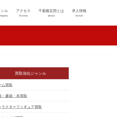
ャンル
アクセス
千葉鑑定団とは
求人情報
tegory
Access
about
recruit
買取強化ジャンル
ーム買取
画・書籍・本買取
ャラクターフィギュア買取