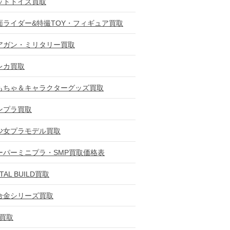
ットトイズ買取
面ライダー&特撮TOY・フィギュア買取
アガン・ミリタリー買取
レカ買取
もちゃ＆キャラクターグッズ買取
ンプラ買取
少女プラモデル買取
ーパーミニプラ・SMP買取価格表
TAL BUILD買取
合金シリーズ買取
D買取