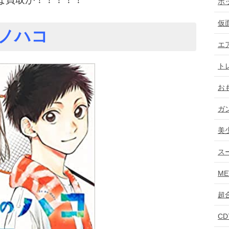
ホ
仮
ノハコ
エ
ト
お
ガ
美
ス
ME
超
C