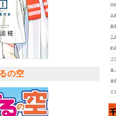
D
古
家
工
釣
ブ
金
るの空
金
ア