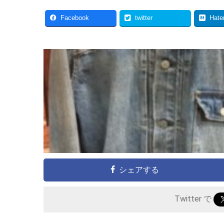
Facebook
twitter
Hate
シェアする
Twitter で