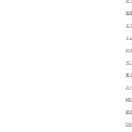
ホ
仮
エ
ト
お
ガ
美
ス
ME
超
C