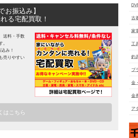
D
日でお振込み】
売れる宅配買取！
古
家
、送料・手数
す。
工
振込み！
釣
も売りやすい
ブ
金
金
ア
くはこちら