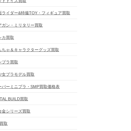
ットトイズ買取
面ライダー&特撮TOY・フィギュア買取
アガン・ミリタリー買取
レカ買取
もちゃ＆キャラクターグッズ買取
ンプラ買取
少女プラモデル買取
ーパーミニプラ・SMP買取価格表
TAL BUILD買取
合金シリーズ買取
D買取