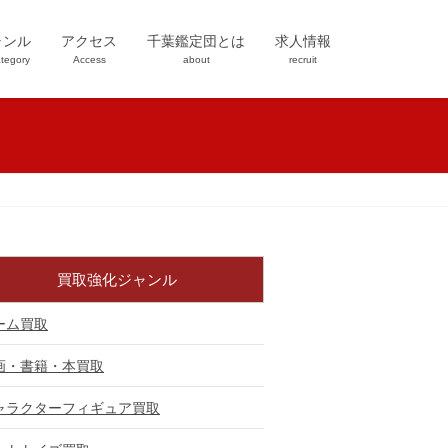
ャンル
アクセス
千葉鑑定団とは
求人情報
tegory
Access
about
recruit
買取強化ジャンル
ーム買取
画・書籍・本買取
ャラクターフィギュア買取