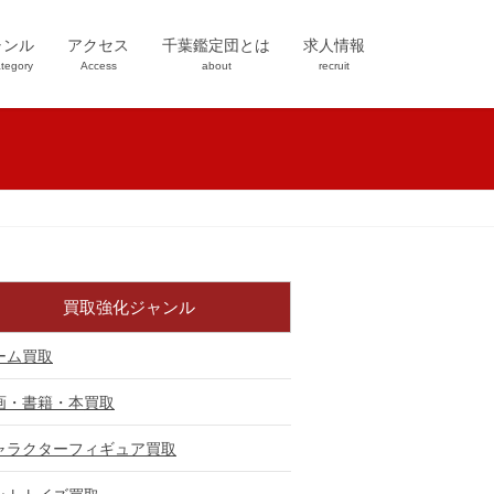
ャンル
アクセス
千葉鑑定団とは
求人情報
tegory
Access
about
recruit
買取強化ジャンル
ーム買取
画・書籍・本買取
ャラクターフィギュア買取