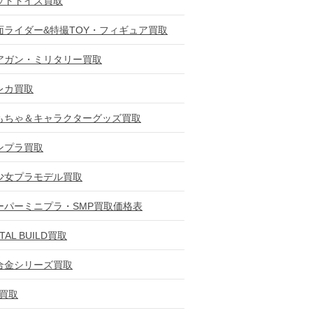
ットトイズ買取
面ライダー&特撮TOY・フィギュア買取
アガン・ミリタリー買取
レカ買取
もちゃ＆キャラクターグッズ買取
ンプラ買取
少女プラモデル買取
ーパーミニプラ・SMP買取価格表
TAL BUILD買取
合金シリーズ買取
D買取