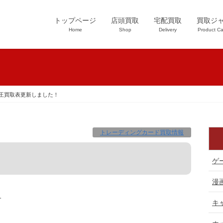
トップページ
店頭買取
宅配買取
買取ジ
Home
Shop
Delivery
Product Ca
王買取表更新しました！
トレーディングカード買取情報
ゲ
漫
す
キ