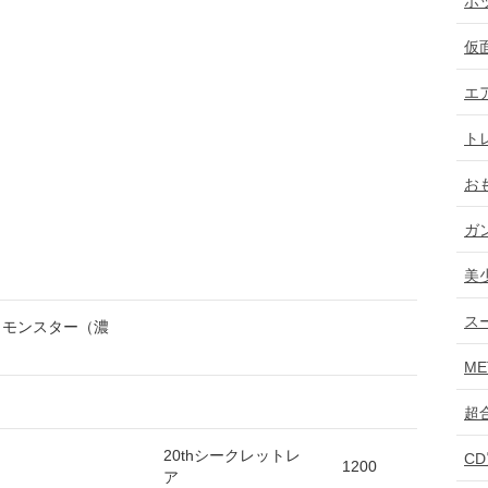
ホ
仮
エ
ト
お
ガ
美
ス
ター（濃
ME
超
20thシークレットレ
C
1200
ア