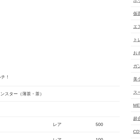
ホ
仮
エ
ト
お
ガ
ルチ！
美
ス
ー（薄茶・茶）
ME
超
レア
500
C
レア
100