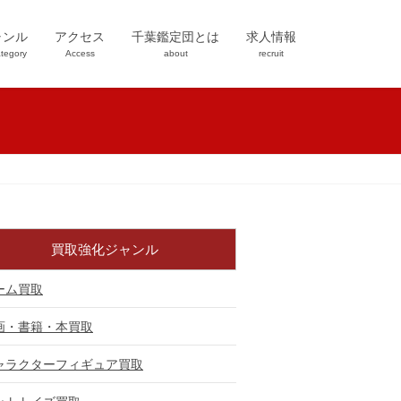
ャンル
アクセス
千葉鑑定団とは
求人情報
tegory
Access
about
recruit
買取強化ジャンル
ーム買取
画・書籍・本買取
ャラクターフィギュア買取