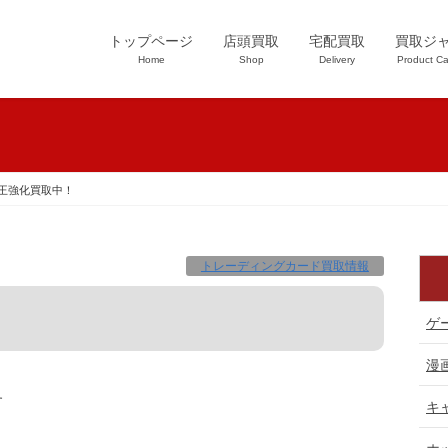
トップページ
店頭買取
宅配買取
買取ジ
Home
Shop
Delivery
Product Ca
王強化買取中！
トレーディングカード買取情報
ゲ
漫
す
キ