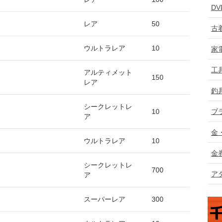
D
レア
50
古
ウルトラレア
10
家
工
アルティメット
150
レア
釣
シークレットレ
ブ
10
ア
金
ウルトラレア
10
金
シークレットレ
700
ア
ア
スーパーレア
300