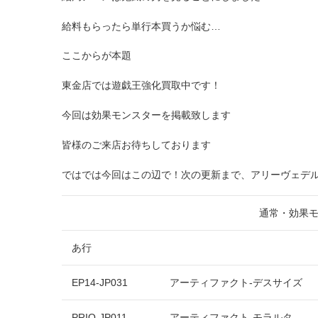
給料もらったら単行本買うか悩む…
ここからが本題
東金店では遊戯王強化買取中です！
今回は効果モンスターを掲載致します
皆様のご来店お待ちしております
ではでは今回はこの辺で！次の更新まで、アリーヴェデ
通常・効果モンスタ
あ行
EP14-JP031
アーティファクト-デスサイズ
PRIO-JP011
アーティファクト-モラルタ