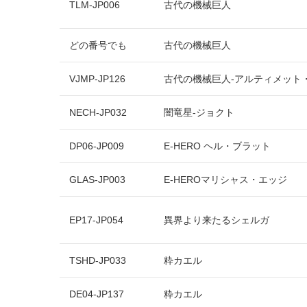
TLM-JP006
古代の機械巨人
どの番号でも
古代の機械巨人
VJMP-JP126
古代の機械巨人-アルティメット
NECH-JP032
闇竜星-ジョクト
DP06-JP009
E-HERO ヘル・ブラット
GLAS-JP003
E-HEROマリシャス・エッジ
EP17-JP054
異界より来たるシェルガ
TSHD-JP033
粋カエル
DE04-JP137
粋カエル