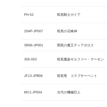
PH-52
暗黒騎士ガイア
20AP-JP007
暗黒の召喚神
SR06-JP001
闇黒の魔王ディアボロス
305-053
暗黒魔族ギルファー・デーモン
JF13-JPB06
暗黒竜 コラプサーペント
MC1-JP004
古代の機械巨人