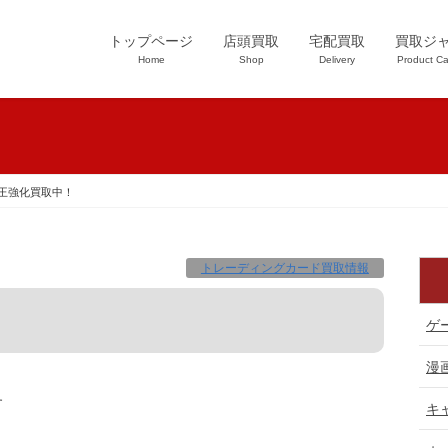
トップページ
店頭買取
宅配買取
買取ジ
Home
Shop
Delivery
Product Ca
王強化買取中！
トレーディングカード買取情報
ゲ
漫
す
キ