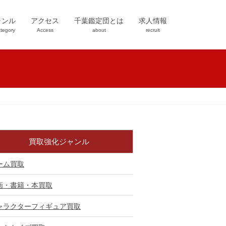
ャンル
アクセス
千葉鑑定団とは
求人情報
tegory
Access
about
recruit
買取強化ジャンル
ーム買取
画・書籍・本買取
ャラクターフィギュア買取