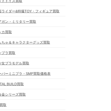
ットトイズ買取
面ライダー&特撮TOY・フィギュア買取
アガン・ミリタリー買取
レカ買取
もちゃ＆キャラクターグッズ買取
ンプラ買取
少女プラモデル買取
ーパーミニプラ・SMP買取価格表
TAL BUILD買取
合金シリーズ買取
D買取