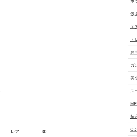
ホ
仮
エ
ト
お
ガ
美
ス
ド
ME
超
C
レア
30