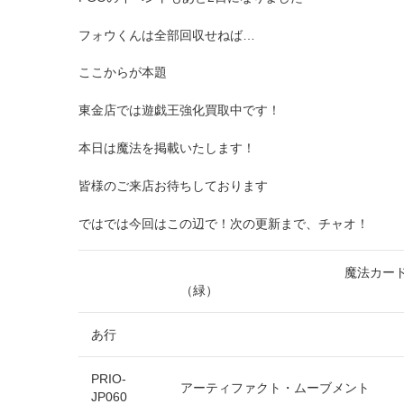
フォウくんは全部回収せねば…
ここからが本題
東金店では遊戯王強化買取中です！
本日は魔法を掲載いたします！
皆様のご来店お待ちしております
ではでは今回はこの辺で！次の更新まで、チャオ！
魔法カー
（緑）
あ行
PRIO-
アーティファクト・ムーブメント
JP060