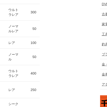
D
ウルト
300
古
ラレア
家
ノーマ
50
ルレア
工
レア
100
釣
ブ
ノーマ
50
ル
金
ウルト
400
金
ラレア
ア
レア
250
シーク