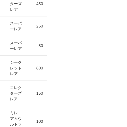
ターズ
450
レア
スーパ
250
ーレア
スーパ
50
ーレア
シーク
レット
800
レア
コレク
ターズ
150
レア
ミレニ
アムウ
100
ルトラ