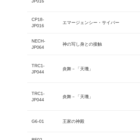
JP016
CP18-
エマージェンシー・サイバー
JP016
NECH-
神の写し身との接触
JP064
TRC1-
炎舞－「天璣」
JP044
TRC1-
炎舞－「天璣」
JP044
G6-01
王家の神殿
BE02-