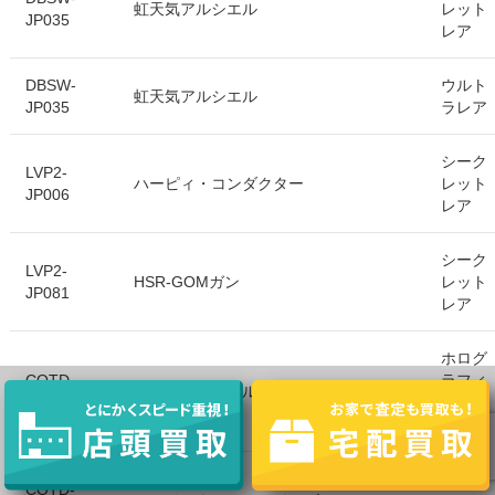
虹天気アルシエル
レット
JP035
レア
DBSW-
ウルト
虹天気アルシエル
JP035
ラレア
シーク
LVP2-
ハーピィ・コンダクター
レット
JP006
レア
シーク
LVP2-
HSR-GOMガン
レット
JP081
レア
ホログ
COTD-
ラフィ
ファイアウォール・ドラゴン
JP043
ックレ
ア
シーク
COTD-