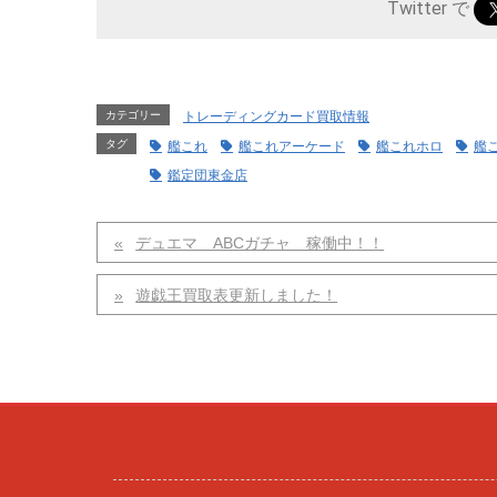
Twitter で
カテゴリー
トレーディングカード買取情報
タグ
艦これ
艦これアーケード
艦これホロ
艦
鑑定団東金店
デュエマ ABCガチャ 稼働中！！
遊戯王買取表更新しました！