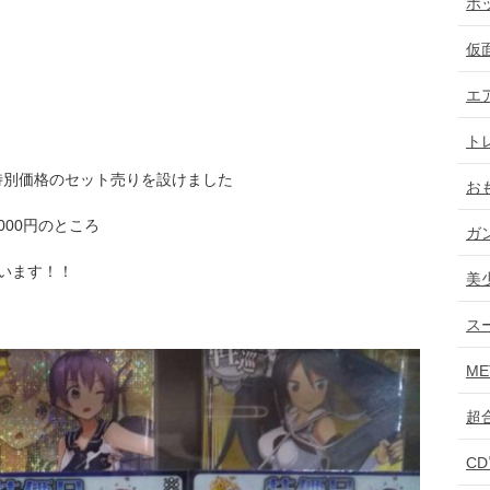
ホ
仮
エ
ト
特別価格のセット売りを設けました
お
00円のところ
ガ
ています！！
美
ス
ME
超
C