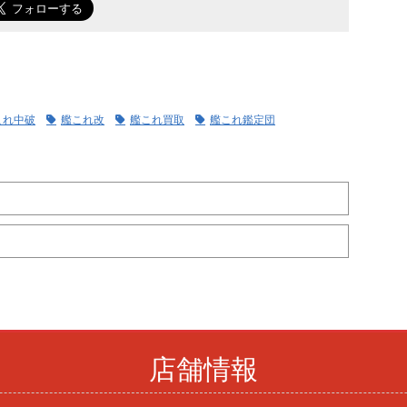
これ中破
艦これ改
艦これ買取
艦これ鑑定団
店舗情報