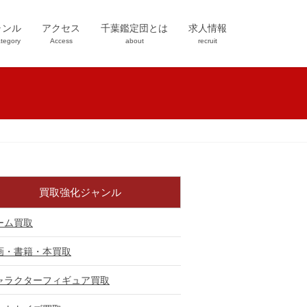
ャンル
アクセス
千葉鑑定団とは
求人情報
tegory
Access
about
recruit
買取強化ジャンル
ーム買取
画・書籍・本買取
ャラクターフィギュア買取