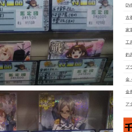
D
古
家
工
釣
ブ
金
金
ア