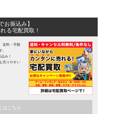
日でお振込み】
売れる宅配買取！
、送料・手数
す。
振込み！
も売りやすい
くはこちら