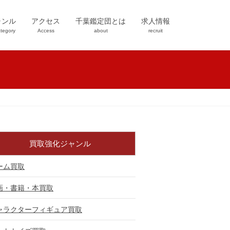
ャンル
アクセス
千葉鑑定団とは
求人情報
tegory
Access
about
recruit
買取強化ジャンル
ーム買取
画・書籍・本買取
ャラクターフィギュア買取