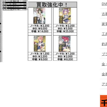
D
古
家
工
釣
ブ
金
金
ア