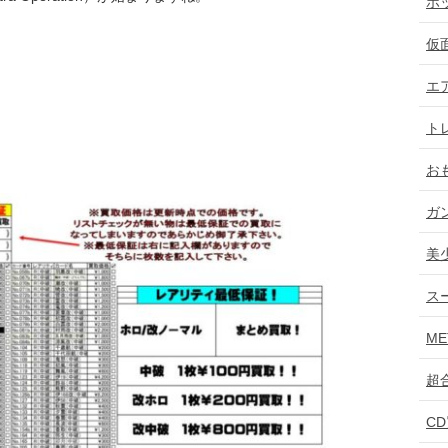
ホ
仮
エ
ト
お
ガ
美
ス
ME
超
C