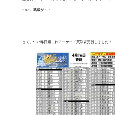
ついに
武蔵
が・・・
さて、つい昨日艦これアーケード買取表更新しました！