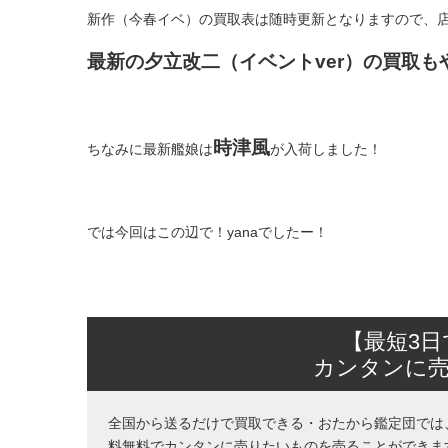
新作（今春イベ）の買取表は随時更新となりますので、
最新の夕立改二（イベントver）の買取も
時津風
ちなみに最新艦娘は
が入荷しました！
では今回はこの辺で！yanaでしたー！
【最短3
カンタンに
全国から送るだけで買取できる・おたから鑑定団では
料無料でカンタンに売りたいものを売ることができま