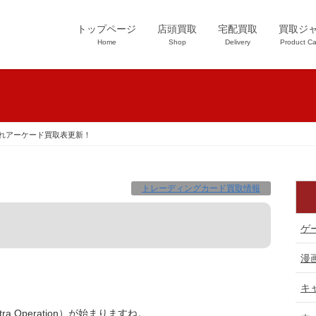
トップページ
店頭買取
宅配買取
買取ジ
Home
Shop
Delivery
Product Ca
れアーケード買取表更新！
トレーディングカード買取情報
！
ゲ
漫
キ
 Operation）が始まりますね。