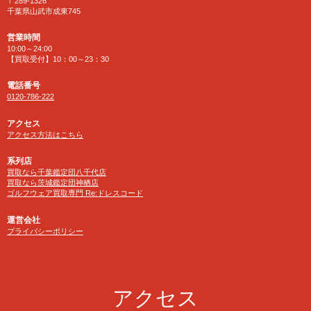
〒289-1326
千葉県山武市成東745
営業時間
10:00～24:00
【買取受付】10：00～23：30
電話番号
0120-786-222
アクセス
アクセス方法はこちら
系列店
買取なら千葉鑑定団八千代店
買取なら茨城鑑定団神栖店
ゴルフウェア買取専門 Re:ドレスコード
運営会社
プライバシーポリシー
アクセス