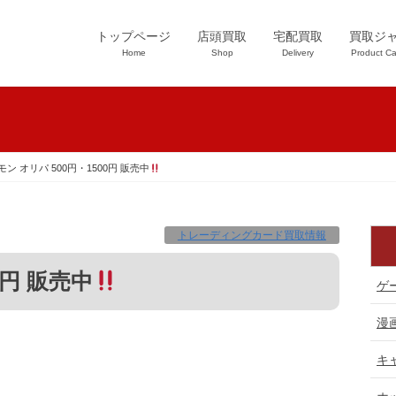
トップページ
店頭買取
宅配買取
買取ジ
Home
Shop
Delivery
Product Ca
モン オリパ 500円・1500円 販売中
トレーディングカード買取情報
0円 販売中
ゲ
漫
キ