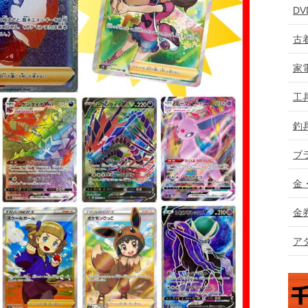
D
古
家
工
釣
ブ
金
金
ア