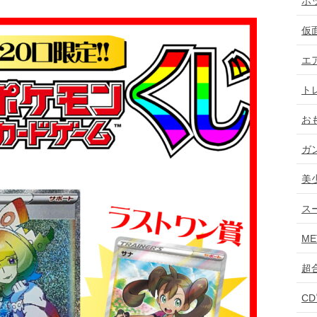
ホ
仮
エ
ト
お
ガ
美
ス
ME
超
C