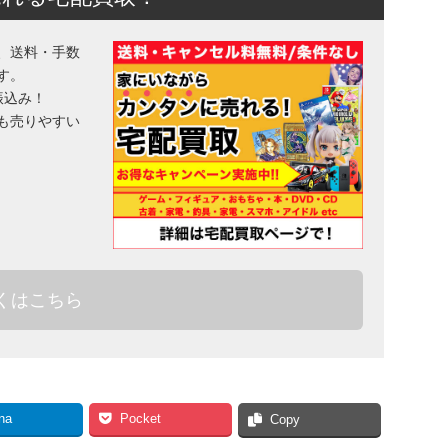
、送料・手数
す。
振込み！
も売りやすい
くはこちら
na
Pocket
Copy