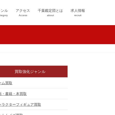
ャンル
アクセス
千葉鑑定団とは
求人情報
tegory
Access
about
recruit
買取強化ジャンル
ーム買取
画・書籍・本買取
ャラクターフィギュア買取