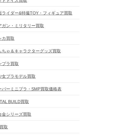
ットトイズ買取
面ライダー&特撮TOY・フィギュア買取
アガン・ミリタリー買取
レカ買取
もちゃ＆キャラクターグッズ買取
ンプラ買取
少女プラモデル買取
ーパーミニプラ・SMP買取価格表
TAL BUILD買取
合金シリーズ買取
D買取