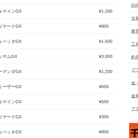
D
ルマインGX
¥1,200
古
リヤードGX
¥800
家
ュペッタGX
¥1,600
工
ッサムGX
¥3,000
釣
ブ
ーマンダGX
¥1,200
金
リーザーGX
¥600
金
ルマインGX
¥500
ア
リヤードGX
¥300
ュペッタGX
¥800