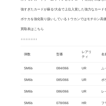
強すぎたカードが蘇る!大会で上位入賞した強力なカード
ポケカを強化取り扱いしているトウカンではモチロン高
買取表はこちら
↓↓↓↓↓↓↓↓↓↓
レアリ
弾数
型番
名
ティ
SM6b
084/066
UR
ふ
SM6b
085/066
UR
ポ
SM6b
086/066
UR
レ
SM6b
078/066
HR
フ