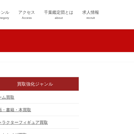
ャンル
アクセス
千葉鑑定団とは
求人情報
tegory
Access
about
recruit
買取強化ジャンル
ーム買取
画・書籍・本買取
ャラクターフィギュア買取