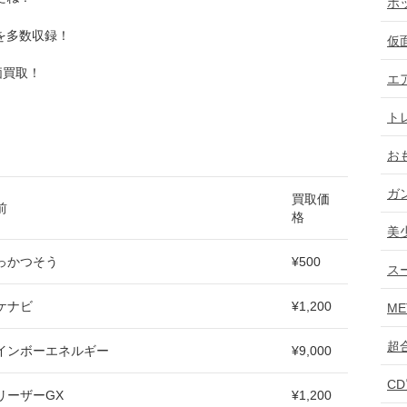
ホ
を多数収録！
仮
価買取！
エ
ト
お
ガ
買取価
前
格
美
っかつそう
¥500
ス
ケナビ
¥1,200
ME
超
インボーエネルギー
¥9,000
C
リーザーGX
¥1,200