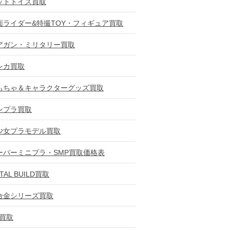
ットトイズ買取
面ライダー&特撮TOY・フィギュア買取
アガン・ミリタリー買取
レカ買取
もちゃ＆キャラクターグッズ買取
ンプラ買取
少女プラモデル買取
ーパーミニプラ・SMP買取価格表
TAL BUILD買取
合金シリーズ買取
D買取