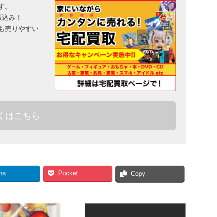
す。
振込み！
も売りやすい
くはこちら
na
Pocket
Copy