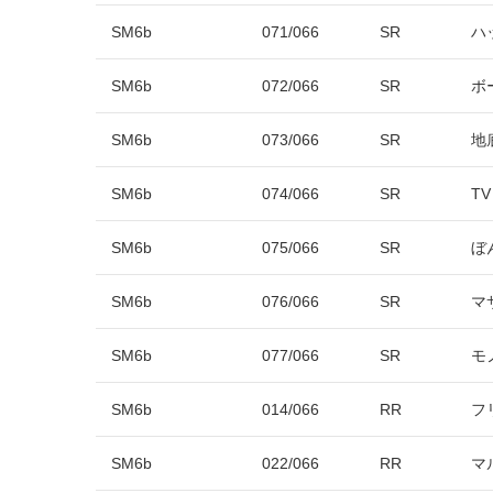
SM6b
071/066
SR
ハ
SM6b
072/066
SR
ボ
SM6b
073/066
SR
地
SM6b
074/066
SR
T
SM6b
075/066
SR
ぼ
SM6b
076/066
SR
マ
SM6b
077/066
SR
モ
SM6b
014/066
RR
フ
SM6b
022/066
RR
マ