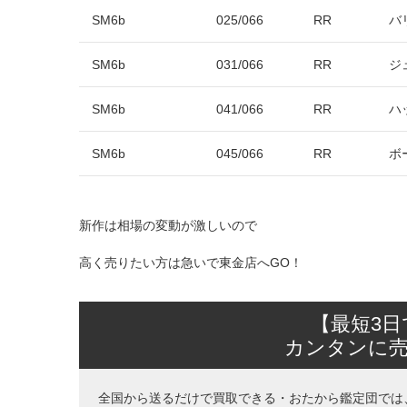
SM6b
025/066
RR
バ
SM6b
031/066
RR
ジ
SM6b
041/066
RR
ハ
SM6b
045/066
RR
ボ
新作は相場の変動が激しいので
高く売りたい方は急いで東金店へGO！
【最短3
カンタンに
全国から送るだけで買取できる・おたから鑑定団では