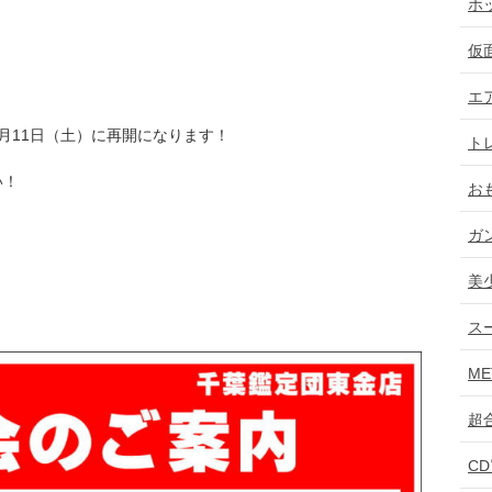
ホ
仮
エ
月11日（土）に再開になります！
ト
い！
お
ガ
美
ス
ME
超
C