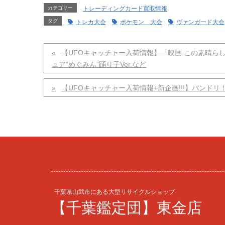
カテゴリー
トレーディングカード買取情報
タグ
トレカ大会
ポケモン 大会
ヴァンガード大会
【UFOキャッチャー入荷情報】「映画 この素晴ら
ュア“めぐみん”踊り子Ver.など
【UFOキャッチャー入荷情報+新企画!!!】バンドリ
千葉県山武市にある大型リサイクルショップ
【千葉鑑定団】東金店