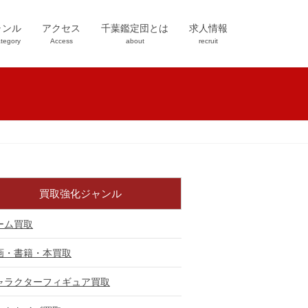
ャンル
アクセス
千葉鑑定団とは
求人情報
tegory
Access
about
recruit
買取強化ジャンル
ーム買取
画・書籍・本買取
ャラクターフィギュア買取