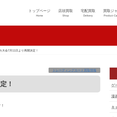
トップページ
店頭買取
宅配買取
買取ジ
Home
Shop
Delivery
Product Ca
カ大会7月11日より再開決定！
トレーディングカード買取情報
決定！
ゲ
漫
す！
キ