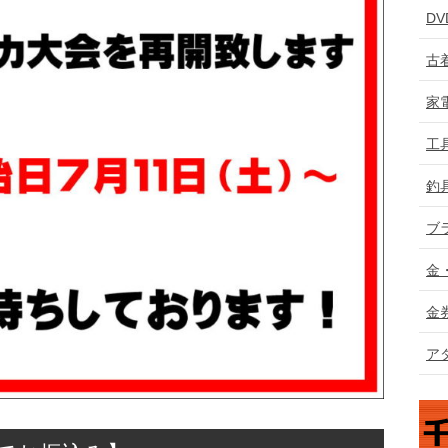
D
古
家
工
釣
ブ
金
金
ア