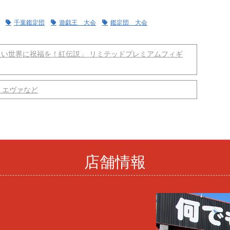
千葉鑑定団
遊戯王 大会
鑑定団 大会
しい世界に祝福を！紅伝説」 リミテッドプレミアムフィギ
！エヴァなど
店舗情報