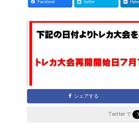
Facebook
twitter
Hate
シェアする
Twitter で