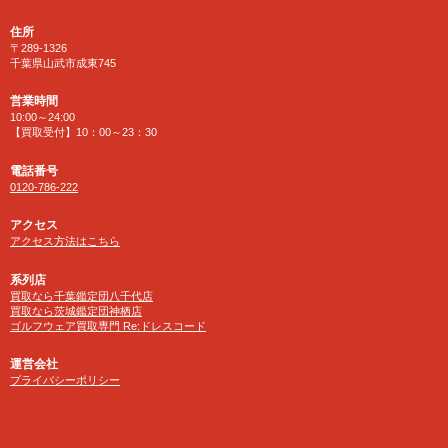
住所
〒289-1326
千葉県山武市成東745
営業時間
10:00～24:00
【買取受付】10：00～23：30
電話番号
0120-786-222
アクセス
アクセス方法はこちら
系列店
買取なら千葉鑑定団八千代店
買取なら茨城鑑定団神栖店
ゴルフウェア買取専門 Re:ドレスコード
運営会社
プライバシーポリシー