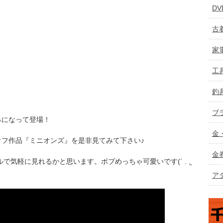
D
古
家
工
釣
ブ
みになって登場！
金
フ作品『ミニオンズ』を是非見てみて下さい♪
金
気軽に見れるかと思います。ボブめっちゃ可愛いです(´ . .̫
ア