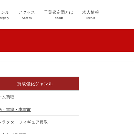
ャンル
アクセス
千葉鑑定団とは
求人情報
tegory
Access
about
recruit
買取強化ジャンル
ーム買取
画・書籍・本買取
ャラクターフィギュア買取