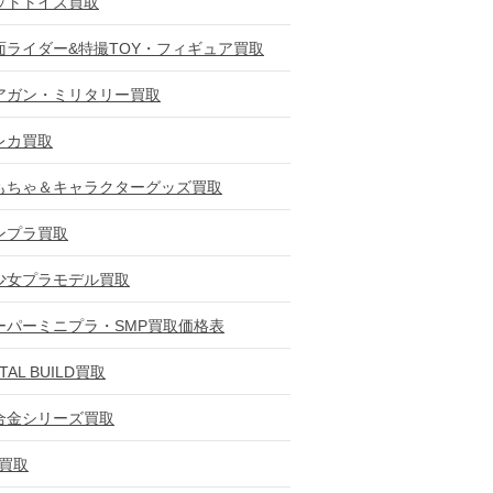
ットトイズ買取
面ライダー&特撮TOY・フィギュア買取
アガン・ミリタリー買取
レカ買取
もちゃ＆キャラクターグッズ買取
ンプラ買取
少女プラモデル買取
ーパーミニプラ・SMP買取価格表
TAL BUILD買取
合金シリーズ買取
D買取