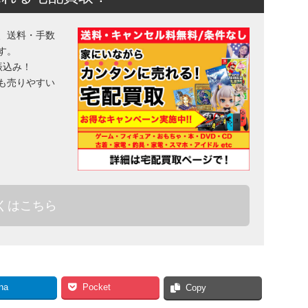
、送料・手数
す。
振込み！
も売りやすい
くはこちら
na
Pocket
Copy