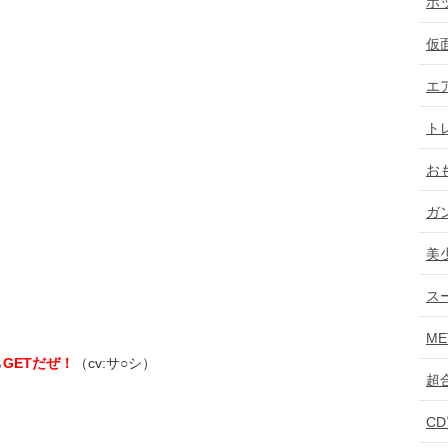
ホ
仮
エ
ト
お
ガ
美
ス
ME
ら
GETだぜ！
（cv:サ○シ）
超
C