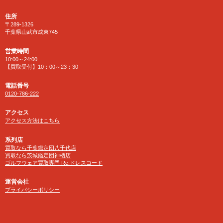
住所
〒289-1326
千葉県山武市成東745
営業時間
10:00～24:00
【買取受付】10：00～23：30
電話番号
0120-786-222
アクセス
アクセス方法はこちら
系列店
買取なら千葉鑑定団八千代店
買取なら茨城鑑定団神栖店
ゴルフウェア買取専門 Re:ドレスコード
運営会社
プライバシーポリシー